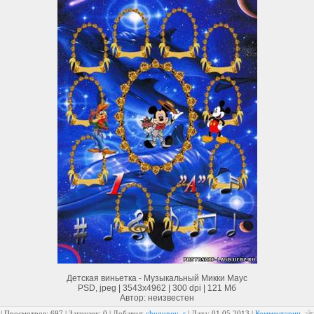
Детская виньетка - Музыкальный Микки Маус
PSD, jpeg | 3543x4962 | 300 dpi | 121 Мб
Автор: неизвестен
| Просмотров: 697 | Загрузок: 0 | Добавил:
chugunov_r
| Дата:
01.05.2013
|
Комментарии