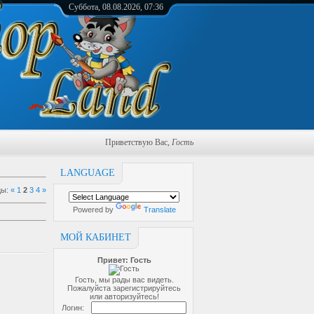
Суббота, 08.08.2026, 07:36
Приветствую Вас
,
Гость
LANGUAGE
цы
:
«
1
2
3
4
»
Powered by
Translate
МОЙ КАБИНЕТ
Привет: Гость
Гость, мы рады вас видеть.
Пожалуйста зарегистрируйтесь
или авторизуйтесь!
Логин: