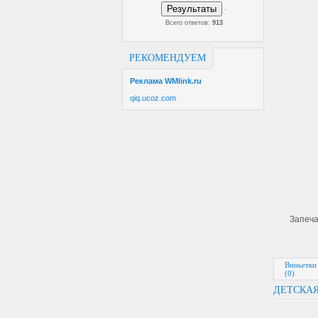
Результаты
·
Всего ответов:
913
РЕКОМЕНДУЕМ
Реклама WMlink.ru
qiq.ucoz.com
Запеча
Виньетки
(0)
ДЕТСКАЯ