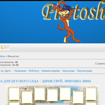
RSS
айлы
» Виньетки
 материалов
:
40
Страни
териалов
:
11-20
 по
:
Дате
·
Названию
·
Рейтингу
·
Комментариям
·
Загрузкам
·
Просмотрам
А ДЛЯ ДЕТСКОГО САДА – ЗДРАВСТВУЙ, ЗИМУШКА ЗИМА