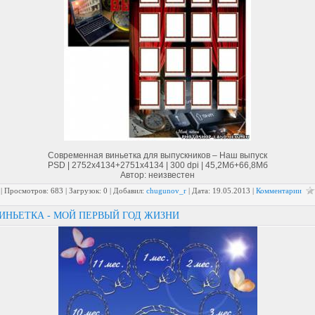
Современная виньетка для выпускников – Наш выпуск
PSD | 2752x4134+2751x4134 | 300 dpi | 45,2Мб+66,8Мб
Автор: неизвестен
| Просмотров: 683 | Загрузок: 0 | Добавил:
chugunov_r
| Дата:
19.05.2013
|
Комментарии
ИНЬЕТКА - МОЙ ПЕРВЫЙ ГОД ЖИЗНИ