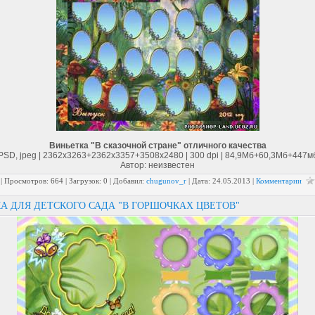
Виньетка "В сказочной стране" отличного качества
PSD, jpeg | 2362x3263+2362x3357+3508x2480 | 300 dpi | 84,9Мб+60,3Мб+447м
Автор: неизвестен
| Просмотров: 664 | Загрузок: 0 | Добавил:
chugunov_r
| Дата:
24.05.2013
|
Комментарии
А ДЛЯ ДЕТСКОГО САДА "В ГОРШОЧКАХ ЦВЕТОВ"