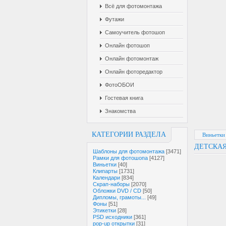
Всё для фотомонтажа
Футажи
Самоучитель фотошоп
Онлайн фотошоп
Онлайн фотомонтаж
Онлайн фоторедактор
ФотоОБОИ
Гостевая книга
Знакомства
КАТЕГОРИИ РАЗДЕЛА
Виньетки
ДЕТСКАЯ
Шаблоны для фотомонтажа
[3471]
Рамки для фотошопа
[4127]
Виньетки
[40]
Клипарты
[1731]
Календари
[834]
Скрап-наборы
[2070]
Обложки DVD / CD
[50]
Дипломы, грамоты...
[49]
Фоны
[51]
Этикетки
[28]
PSD исходники
[361]
pop-up открытки
[31]