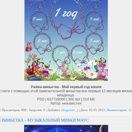
Рамка-виньетка - Мой первый год жизни
тлите с помощью этой замечательной виньетки все первые 12 месяцев жизни
младенца.
PSD | 6377x9000 | 300 dpi | 314 Мб
Автор: неизвестен
| Просмотров: 800 | Загрузок: 0 | Добавил:
chugunov_r
| Дата:
05.05.2013
|
Комментарии
 ВИНЬЕТКА - МУЗЫКАЛЬНЫЙ МИККИ МАУС