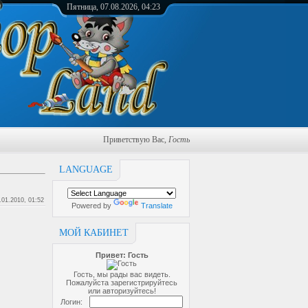
Пятница, 07.08.2026, 04:23
Приветствую Вас
,
Гость
LANGUAGE
.01.2010, 01:52
Powered by
Translate
МОЙ КАБИНЕТ
Привет: Гость
Гость, мы рады вас видеть.
Пожалуйста зарегистрируйтесь
или авторизуйтесь!
Логин: